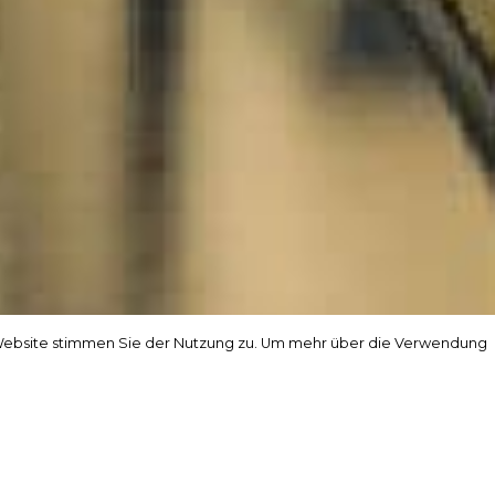
r Website stimmen Sie der Nutzung zu. Um mehr über die Verwendung
r Website stimmen Sie der Nutzung zu. Um mehr über die Verwendung