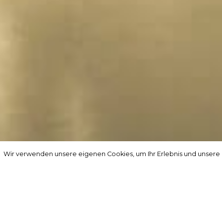
Wir verwenden unsere eigenen Cookies, um Ihr Erlebnis und unsere
Wir verwenden unsere eigenen Cookies, um Ihr Erlebnis und unsere