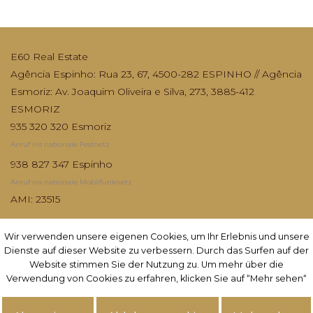
E60 Real Estate
Agência Espinho: Rua 23, 67, 4500-282 ESPINHO // Agência
Esmoriz: Av. Joaquim Oliveira e Silva, 273, 3885-412
ESMORIZ
935 320 320 Esmoriz
Anruf ins nationale Festnetz
938 827 347 Espinho
Anruf ins nationale Mobilfunknetz
AMI: 23515
Wir verwenden unsere eigenen Cookies, um Ihr Erlebnis und unsere
Wir verwenden unsere eigenen Cookies, um Ihr Erlebnis und unsere
Dienste auf dieser Website zu verbessern. Durch das Surfen auf der
Dienste auf dieser Website zu verbessern. Durch das Surfen auf der
Website stimmen Sie der Nutzung zu. Um mehr über die
Website stimmen Sie der Nutzung zu. Um mehr über die
Verwendung von Cookies zu erfahren, klicken Sie auf “Mehr sehen“
Verwendung von Cookies zu erfahren, klicken Sie auf “Mehr sehen“
Abonnieren