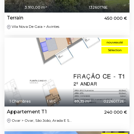
3.910,00 m²
13260176E
Terrain
450 000 €
Vila Nova De Gaia > Avintes
nouveauté
Sélection
1 Chambres
1 WC
69,35 m²
02260172E
Appartement T1
240 000 €
Ovar > Ovar, São João, Arada E S...