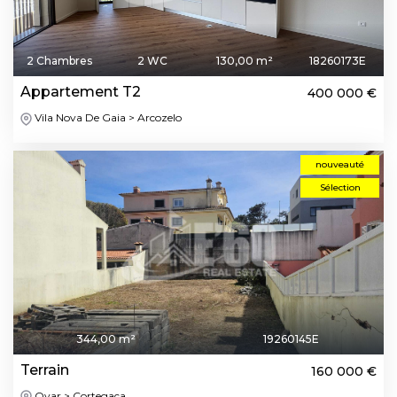
2 Chambres
2 WC
130,00 m²
18260173E
Appartement T2
400 000 €
Vila Nova De Gaia > Arcozelo
nouveauté
Sélection
344,00 m²
19260145E
Terrain
160 000 €
Ovar > Cortegaça