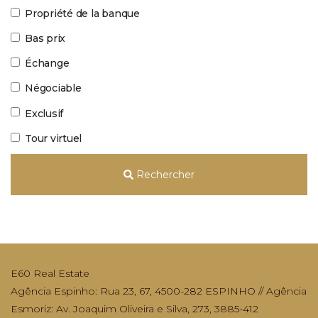
Propriété de la banque
Bas prix
Échange
Négociable
Exclusif
Tour virtuel
Rechercher
E60 Real Estate
Agência Espinho: Rua 23, 67, 4500-282 ESPINHO // Agência
Esmoriz: Av. Joaquim Oliveira e Silva, 273, 3885-412