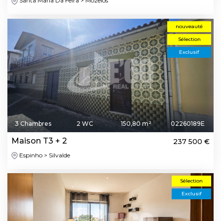
Santa Maria Da Feira > Mozelos
nouveauté
Sélection
Exclusif
3 Chambres
2 WC
150,80 m²
02260189E
Maison T3 + 2
237 500 €
Espinho > Silvalde
Sélection
Exclusif