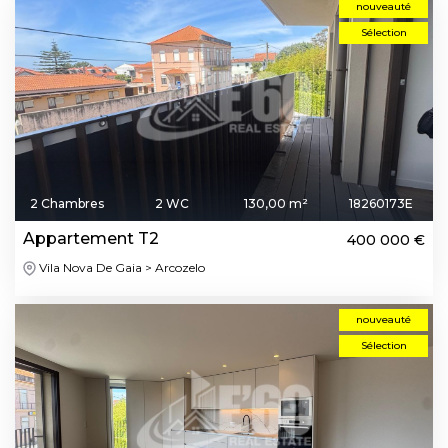
nouveauté
Sélection
2 Chambres
2 WC
130,00 m²
18260173E
Appartement T2
400 000 €
Vila Nova De Gaia > Arcozelo
nouveauté
Sélection