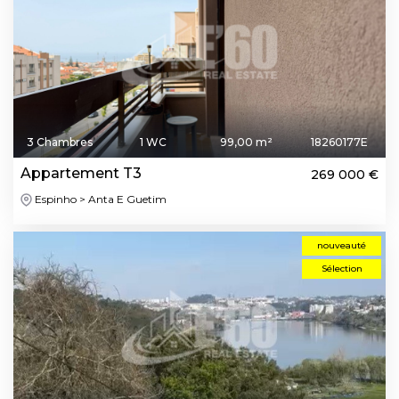
3 Chambres
1 WC
99,00 m²
18260177E
Appartement T3
269 000 €
Espinho > Anta E Guetim
nouveauté
Sélection