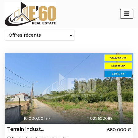
Biens immobiliers
nouveauté
Sélection
Exclusif
10.000,00 m²
02260208E
Terrain indust...
680 000 €