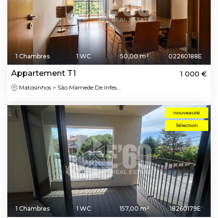
1 Chambres
1 WC
50,00 m²
02260188E
Appartement T1
1 000 €
Matosinhos > São Mamede De Infes...
nouveauté
Sélection
1 Chambres
1 WC
157,00 m²
18260179E