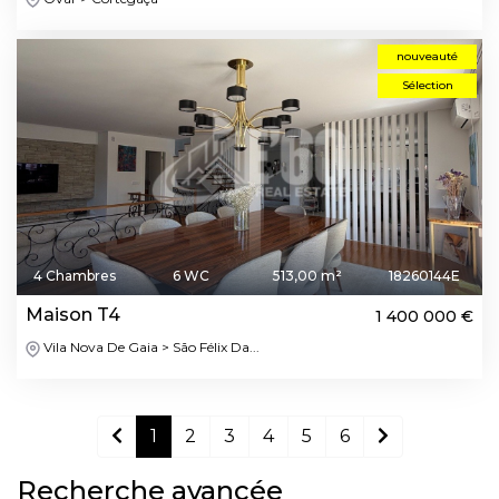
nouveauté
Sélection
4 Chambres
6 WC
513,00 m²
18260144E
Maison T4
1 400 000 €
Vila Nova De Gaia > São Félix Da...
1
2
3
4
5
6
Recherche avancée