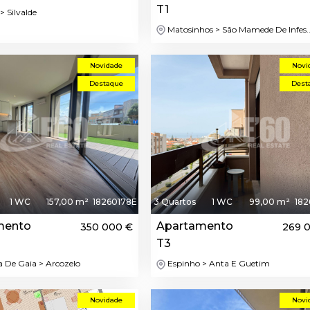
T1
> Silvalde
Matosinhos > São Mamede De Infes..
Novidade
Novi
Destaque
Dest
1 WC
157,00 m²
18260178E
3 Quartos
1 WC
99,00 m²
182
mento
Apartamento
350 000 €
269 
T3
a De Gaia > Arcozelo
Espinho > Anta E Guetim
Novidade
Novi