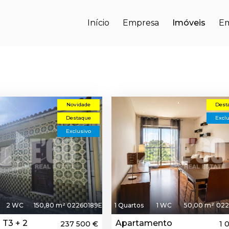
Início
Empresa
Imóveis
E
Novidade
Dest
Destaque
Excl
Exclusivo
2 WC
150,80 m²
02260189E
1 Quartos
1 WC
50,00 m²
022
 T3 + 2
Apartamento
237 500 €
1 