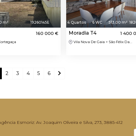
0 m²
19260145E
4 Quartos
6 WC
513,00 m²
182
Moradia T4
160 000 €
1 400 
Cortegaça
Vila Nova De Gaia > São Félix Da...
2
3
4
5
6
ência Esmoriz: Av. Joaquim Oliveira e Silva, 273, 3885-412