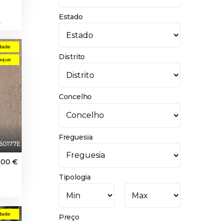
Estado
.
dade
Distrito
aque
Concelho
Freguesia
60177E
000 €
Tipologia
dade
Preço