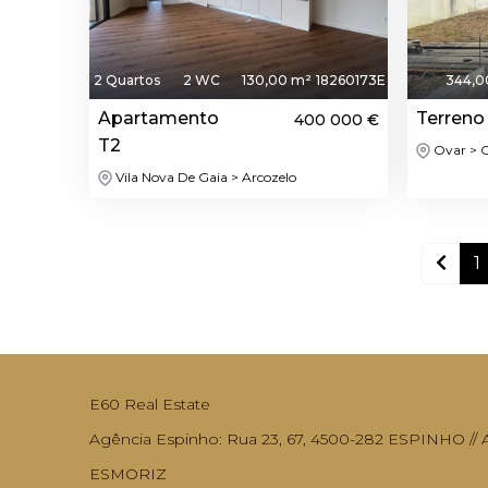
2 Quartos
2 WC
130,00 m²
18260173E
344,0
Apartamento
Terreno
400 000 €
T2
Ovar > 
Vila Nova De Gaia > Arcozelo
1
E60 Real Estate
Agência Espinho: Rua 23, 67, 4500-282 ESPINHO // Ag
ESMORIZ