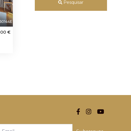
Pesquisar
60144E
000 €