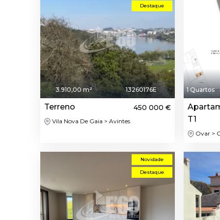
Destaque
3.910,00 m²
13260176E
1 Quartos
Terreno
Aparta
450 000 €
T1
Vila Nova De Gaia > Avintes
Ovar > Ov
Novidade
Destaque