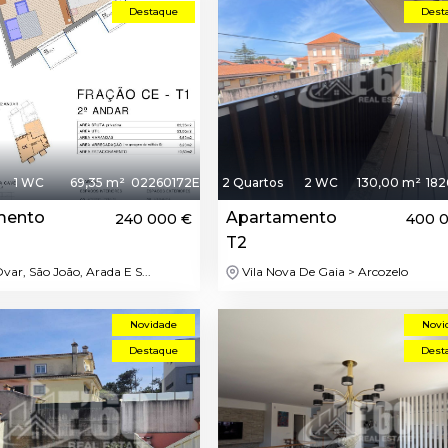
Destaque
Dest
1 WC
69,35 m²
02260172E
2 Quartos
2 WC
130,00 m²
182
mento
Apartamento
240 000 €
400 
T2
ar, São João, Arada E S...
Vila Nova De Gaia > Arcozelo
Novidade
Novi
Destaque
Dest