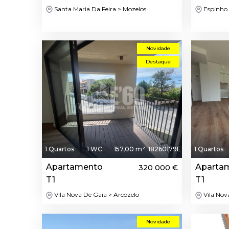
Santa Maria Da Feira > Mozelos
Espinho 
Novidade
Destaque
1 Quartos
1 WC
157,00 m²
18260179E
1 Quartos
Apartamento
Aparta
320 000 €
T1
T1
Vila Nova De Gaia > Arcozelo
Vila Nov
Novidade