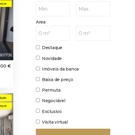
aque
Min.
Max.
Area
0 m²
0 m²
Destaque
60173E
Novidade
000 €
Imóveis da banca
Baixa de preço
Permuta
dade
Negociável
aque
Exclusivo
Visita virtual