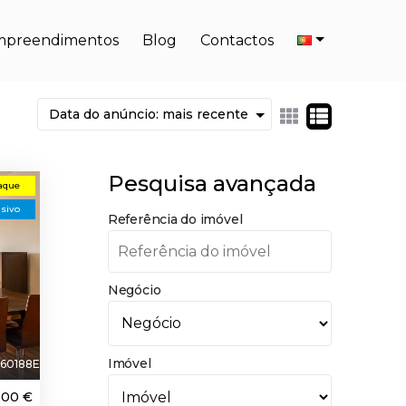
mpreendimentos
Blog
Contactos
Pesquisa avançada
aque
usivo
Referência do imóvel
Negócio
Imóvel
60188E
000 €