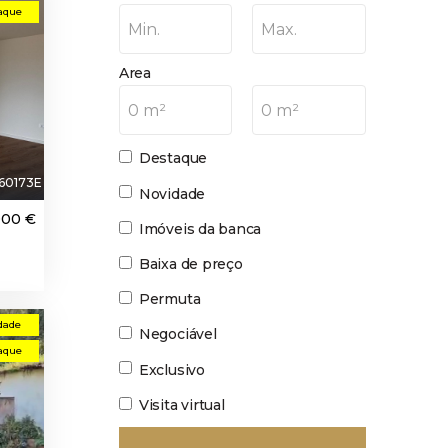
aque
Min.
Max.
Area
0 m²
0 m²
Destaque
60173E
Novidade
000 €
Imóveis da banca
Baixa de preço
Permuta
dade
Negociável
aque
Exclusivo
Visita virtual