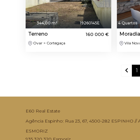
344,00 m²
19260145E
4 Quartos
Terreno
Moradia
160 000 €
Ovar > Cortegaça
Vila Nova
1
E60 Real Estate
Agência Espinho: Rua 23, 67, 4500-282 ESPINHO // Ag
ESMORIZ
935 320 320 Esmoriz