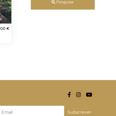
Pesquisar
3E
000 €
Subscrever