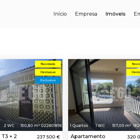
Início
Empresa
Imóveis
E
Novidade
Novi
Destaque
Dest
Exclusivo
2 WC
150,80 m²
02260189E
1 Quartos
1 WC
157,00 m²
182
 T3 + 2
Apartamento
237 500 €
320 