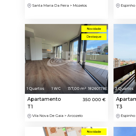
Santa Maria Da Feira > Mozelos
Espinho 
Novidade
Destaque
1 Quartos
1 WC
157,00 m²
18260178E
3 Quartos
Apartamento
Aparta
350 000 €
T1
T3
Vila Nova De Gaia > Arcozelo
Espinho 
Novidade