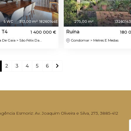
6 WC
513,00 m²
18260144E
275,00 m²
1326014
 T4
Ruína
1 400 000 €
180 
 De Gaia > São Félix Da...
Gondomar > Melres E Medas
2
3
4
5
6
ência Esmoriz: Av. Joaquim Oliveira e Silva, 273, 3885-412