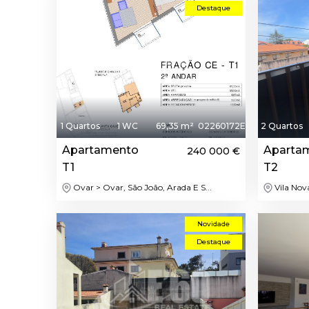
Destaque
1 Quartos
1 WC
69,35 m²
02260172E
2 Quartos
Apartamento
Aparta
240 000 €
T1
T2
Ovar > Ovar, São João, Arada E S...
Vila Nov
Novidade
Destaque