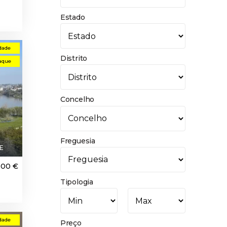
Estado
dade
Distrito
aque
Concelho
Freguesia
6E
000 €
Tipologia
dade
Preço