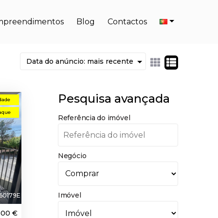
mpreendimentos
Blog
Contactos
Pesquisa avançada
dade
aque
Referência do imóvel
Negócio
Imóvel
60179E
000 €