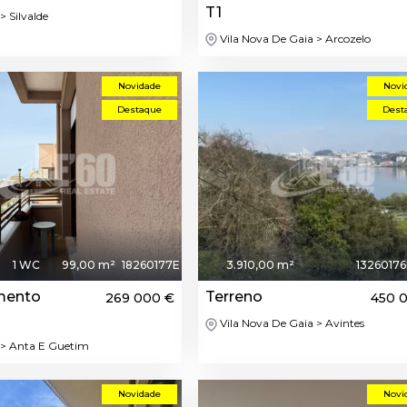
T1
> Silvalde
Vila Nova De Gaia > Arcozelo
Novidade
Novi
Destaque
Dest
1 WC
99,00 m²
18260177E
3.910,00 m²
1326017
mento
Terreno
269 000 €
450 
Vila Nova De Gaia > Avintes
> Anta E Guetim
Novidade
Novi