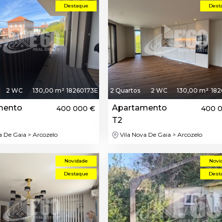
Destaque
Dest
2 WC
130,00 m²
18260173E
2 Quartos
2 WC
130,00 m²
182
mento
Apartamento
400 000 €
400 
T2
a De Gaia > Arcozelo
Vila Nova De Gaia > Arcozelo
Novidade
Novi
Destaque
Dest