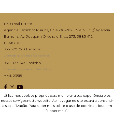
E60 Real Estate
Agência Espinho: Rua 23, 67, 4500-282 ESPINHO // Agência
Esmoriz: Av. Joaquim Oliveira e Silva, 273, 3885-412
ESMORIZ
935 320 320 Esmoriz
Chamada para a rede fixa nacional
938 827 347 Espinho
Chamada para a rede móvel nacional
AMI: 23515
Utilizamos cookies próprios para melhorar a sua experiência e os
Utilizamos cookies próprios para melhorar a sua experiência e os
nossos serviços neste website. Ao navegar no site estará a consentir
nossos serviços neste website. Ao navegar no site estará a consentir
Subscrever
a sua utilização. Para saber mais sobre o uso de cookies, clique em
a sua utilização. Para saber mais sobre o uso de cookies, clique em
“Saber mais”.
“Saber mais”.