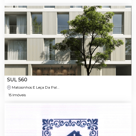
SUL 560
Matosinhos E Leça Da Pal...
15 Imóveis