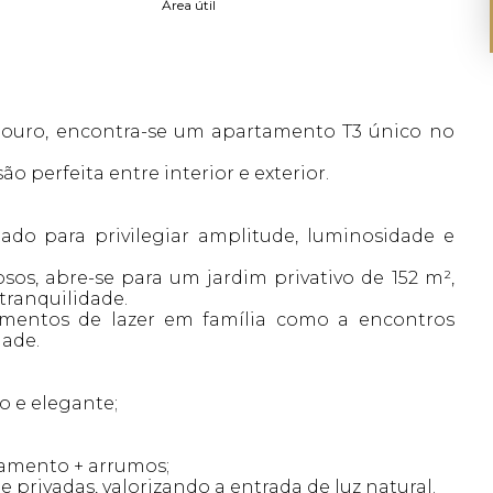
Área útil
Douro, encontra-se um apartamento T3 único no
o perfeita entre interior e exterior.
etado para privilegiar amplitude, luminosidade e
os, abre-se para um jardim privativo de 152 m²,
tranquilidade.
omentos de lazer em família como a encontros
dade.
do e elegante;
onamento + arrumos;
 privadas, valorizando a entrada de luz natural.