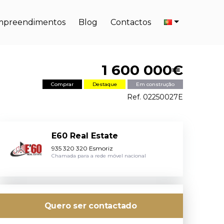
mpreendimentos
Blog
Contactos
1 600 000€
Comprar
Destaque
Em construção
Ref. 02250027E
E60 Real Estate
935 320 320 Esmoriz
Chamada para a rede móvel nacional
Quero ser contactado