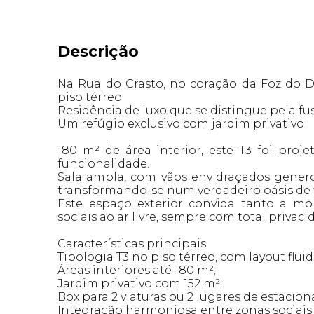
Descrição
Na Rua do Crasto, no coração da Foz do 
piso térreo
Residência de luxo que se distingue pela fusã
Um refúgio exclusivo com jardim privativo
180 m² de área interior, este T3 foi proj
funcionalidade.
Sala ampla, com vãos envidraçados generos
transformando-se num verdadeiro oásis de 
Este espaço exterior convida tanto a m
sociais ao ar livre, sempre com total privaci
Características principais
Tipologia T3 no piso térreo, com layout flui
Áreas interiores até 180 m²;
Jardim privativo com 152 m²;
Box para 2 viaturas ou 2 lugares de estaci
Integração harmoniosa entre zonas sociais e