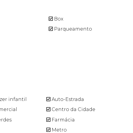
Box
Parqueamento
zer infantil
Auto-Estrada
mercial
Centro da Cidade
erdes
Farmácia
Metro