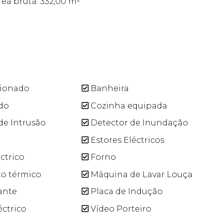
rea bruta: 332,00 m²
cionado
Banheira
do
Cozinha equipada
de Intrusão
Detector de Inundação
Estores Eléctricos
ctrico
Forno
o térmico
Máquina de Lavar Louça
ante
Placa de Indução
éctrico
Vídeo Porteiro