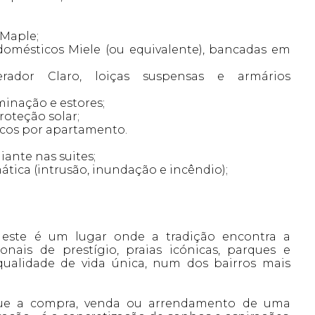
 Maple;
omésticos Miele (ou equivalente), bancadas em
dor Claro, loiças suspensas e armários
minação e estores;
roteção solar;
icos por apartamento.
ante nas suites;
ática (intrusão, inundação e incêndio);
 este é um lugar onde a tradição encontra a
onais de prestígio, praias icónicas, parques e
 qualidade de vida única, num dos bairros mais
que a compra, venda ou arrendamento de uma