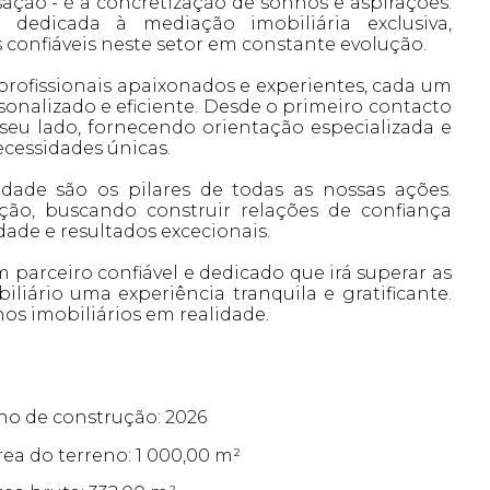
ação - é a concretização de sonhos e aspirações.
edicada à mediação imobiliária exclusiva,
confiáveis neste setor em constante evolução.
profissionais apaixonados e experientes, cada um
nalizado e eficiente. Desde o primeiro contacto
seu lado, fornecendo orientação especializada e
ecessidades únicas.
idade são os pilares de todas as nossas ações.
ção, buscando construir relações de confiança
de e resultados excecionais.
 parceiro confiável e dedicado que irá superar as
iliário uma experiência tranquila e gratificante.
os imobiliários em realidade.
no de construção: 2026
rea do terreno: 1 000,00 m²