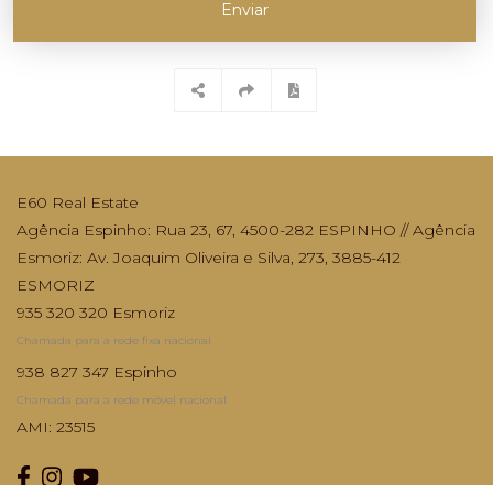
Enviar
E60 Real Estate
Agência Espinho: Rua 23, 67, 4500-282 ESPINHO // Agência
Esmoriz: Av. Joaquim Oliveira e Silva, 273, 3885-412
ESMORIZ
935 320 320 Esmoriz
Chamada para a rede fixa nacional
938 827 347 Espinho
Chamada para a rede móvel nacional
AMI: 23515